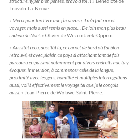
structure hyper bien pensée, bravo à toi !!
» Bénédicte de
Louvain-La-Neuve.
«
Merci pour ton livre que j’ai dévoré, il m’a fait rire et
voyager, mais aussi remis en place… De loin mon plus beau
cadeau de Noël.
» Olivier de Wezembeek-Oppem
« A
ussitôt reçu, aussitôt lu, ce carnet de bord où j’ai bien
retrouvé, et avec plaisir, ce pays si attachant tant de fois
parcouru en passant notamment par divers endroits que tu y
évoques. Immersion, à commencer celle de la langue,
proximité avec les gens, humilité et multiples interrogations
aussi, voilà effectivement le voyage tel que je le conçois
aussi.
» Jean-Pierre de Woluwe-Saint-Pierre.