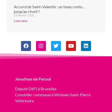
Accord de Saint-Valentin : un beau conte…
jusqu’au réveil ?
24 février 2026
Lisez plus
Jonathan de Patoul
Député
DéFI
à Bruxelles
Conseiller communal à Woluwe-Saint-Pierre
Vétérinaire