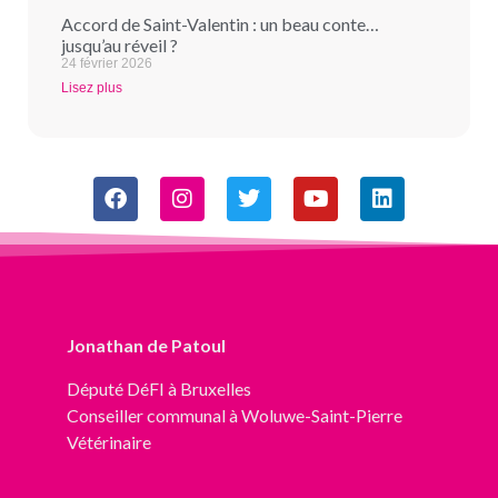
Accord de Saint-Valentin : un beau conte…
jusqu’au réveil ?
24 février 2026
Lisez plus
Jonathan de Patoul
Député
DéFI
à Bruxelles
Conseiller communal à Woluwe-Saint-Pierre
Vétérinaire