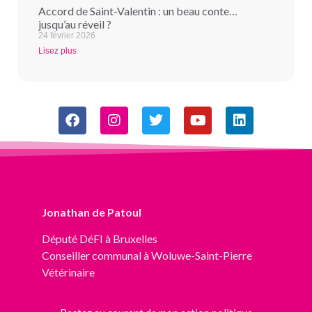
Accord de Saint-Valentin : un beau conte…
jusqu’au réveil ?
24 février 2026
Lisez plus
Jonathan de Patoul
Député
DéFI
à Bruxelles
Conseiller communal à Woluwe-Saint-Pierre
Vétérinaire