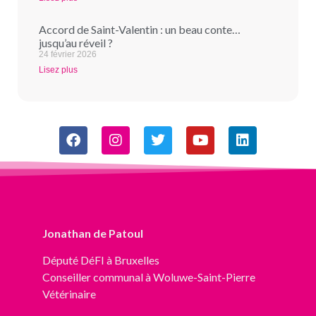
Accord de Saint-Valentin : un beau conte…
jusqu’au réveil ?
24 février 2026
Lisez plus
Jonathan de Patoul
Député
DéFI
à Bruxelles
Conseiller communal à Woluwe-Saint-Pierre
Vétérinaire