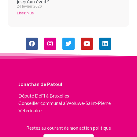
jusqu’au réveil ?
24 février 2026
Lisez plus
Jonathan de Patoul
Député
DéFI
à Bruxelles
Conseiller communal à Woluwe-Saint-Pierre
Vétérinaire
Restez au courant de mon action politique