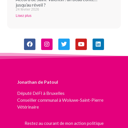
jusqu’au réveil ?
24 février 2026
Lisez plus
Jonathan de Patoul
Député
DéFI
à Bruxelles
Conseiller communal à Woluwe-Saint-Pierre
Vétérinaire
Restez au courant de mon action politique