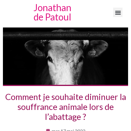
Jonathan
de Patoul
Comment je souhaite diminuer la
souffrance animale lors de
l’abattage ?
mar 17 mai 2022