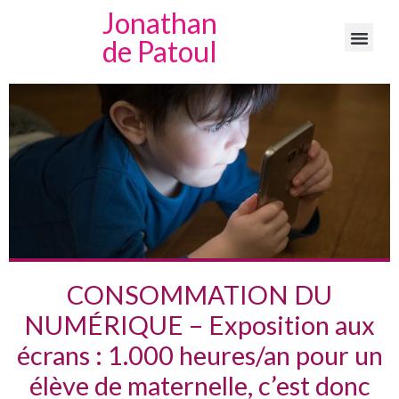
Jonathan
de Patoul
CONSOMMATION DU
NUMÉRIQUE – Exposition aux
écrans : 1.000 heures/an pour un
élève de maternelle, c’est donc