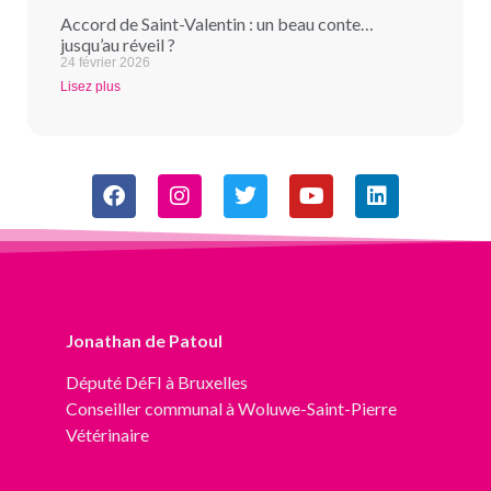
Accord de Saint-Valentin : un beau conte…
jusqu’au réveil ?
24 février 2026
Lisez plus
Jonathan de Patoul
Député
DéFI
à Bruxelles
Conseiller communal à Woluwe-Saint-Pierre
Vétérinaire