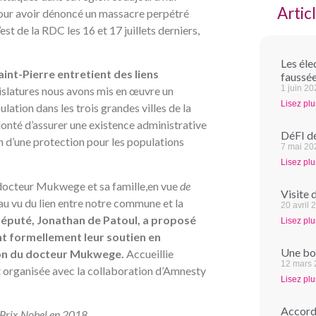
Artic
 pour avoir dénoncé un massacre perpétré
est de la RDC les 16 et 17 juillets derniers,
Les éle
nt-Pierre entretient des liens
faussée
1 juin 2
gislatures nous avons mis en œuvre un
Lisez plu
lation dans les trois grandes villes de la
nté d’assurer une existence administrative
DéFI dé
n d’une protection pour les populations
7 mai 20
Lisez plu
 docteur Mukwege et sa famille,en vue
de
Visite 
au vu du lien entre notre commune et la
20 avril 
député, Jonathan de Patoul, a proposé
Lisez plu
t formellement leur soutien en
Une bon
ion du docteur Mukwege.
Accueillie
12 mars
 organisée avec la collaboration d’Amnesty
Lisez plu
Accord 
u Prix Nobel en 2018