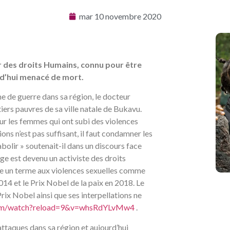
mar 10 novembre 2020
 des droits Humains, connu pour être
rd’hui menacé de mort.
me de guerre dans sa région, le docteur
ers pauvres de sa ville natale de Bukavu.
ur les femmes qui ont subi des violences
ons n’est pas suffisant, il faut condamner les
’abolir » soutenait-il dans un discours face
e est devenu un activiste des droits
tre un terme aux violences sexuelles comme
2014 et le Prix Nobel de la paix en 2018. Le
ix Nobel ainsi que ses interpellations ne
com/watch?reload=9&v=whsRdYLvMw4
.
attaques dans sa région et aujourd’hui