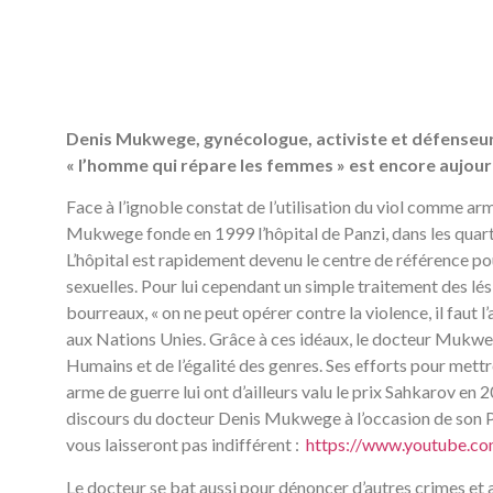
Denis Mukwege, gynécologue, activiste et défenseur
« l’homme qui répare les femmes » est encore aujou
Face à l’ignoble constat de l’utilisation du viol comme ar
Mukwege fonde en 1999 l’hôpital de Panzi, dans les quarti
L’hôpital est rapidement devenu le centre de référence po
sexuelles. Pour lui cependant un simple traitement des lési
bourreaux, « on ne peut opérer contre la violence, il faut l
aux Nations Unies. Grâce à ces idéaux, le docteur Mukweg
Humains et de l’égalité des genres. Ses efforts pour met
arme de guerre lui ont d’ailleurs valu le prix Sahkarov en 
discours du docteur Denis Mukwege à l’occasion de son Pr
vous laisseront pas indifférent :
https://www.youtube.
Le docteur se bat aussi pour dénoncer d’autres crimes et 