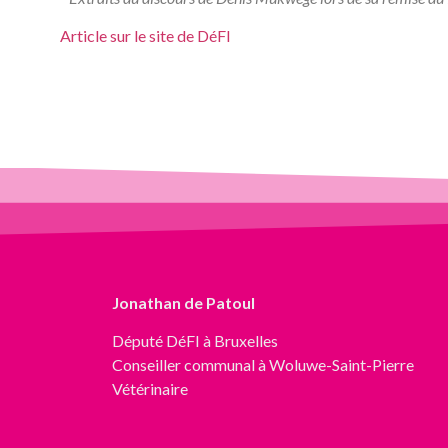
Article sur le site de DéFI
Jonathan de Patoul
Député
DéFI
à Bruxelles
Conseiller communal à Woluwe-Saint-Pierre
Vétérinaire