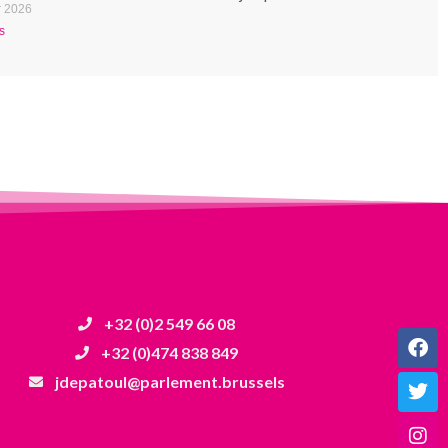
r 2026
s
+32 (0)2 549 66 08
+32 (0)474 838 849
jdepatoul@parlement.brussels