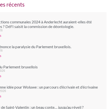
les récents
ctions communales 2024 à Anderlecht auraient-elles été
s ? DéFI saisit la commission de déontologie.
026
s
nonce la paralysie du Parlement bruxellois.
26
s
du Parlement bruxellois
2026
s
ne idée pour Woluwe : un parcours d’écrivain et d’écrivaine
 2026
s
de Saint-Valentin : un beau conte… jusqu’au réveil ?