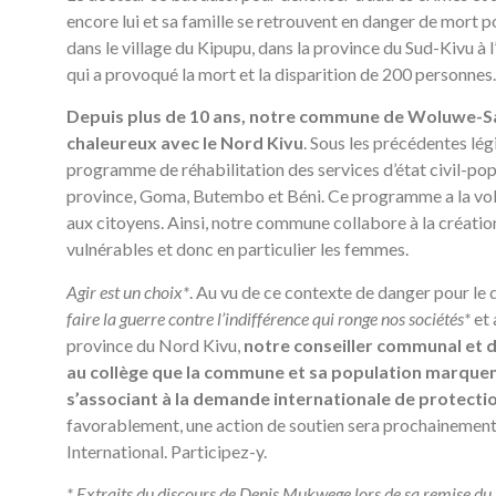
encore lui et sa famille se retrouvent en danger de mort
dans le village du Kipupu, dans la province du Sud-Kivu à l’
qui a provoqué la mort et la disparition de 200 personnes.
Depuis plus de 10 ans, notre commune de Woluwe-Sai
chaleureux avec le Nord Kivu
. Sous les précédentes lé
programme de réhabilitation des services d’état civil-popu
province, Goma, Butembo et Béni. Ce programme a la volo
aux citoyens. Ainsi, notre commune collabore à la créatio
vulnérables et donc en particulier les femmes.
Agir est un choix*
. Au vu de ce contexte de danger pour le
faire la guerre contre l’indifférence qui ronge nos sociétés*
et 
province du Nord Kivu,
notre conseiller communal et 
au collège que la commune et sa population marquen
s’associant à la demande internationale de protect
favorablement, une action de soutien sera prochainement
International. Participez-y.
* Extraits du discours de Denis Mukwege lors de sa remise d