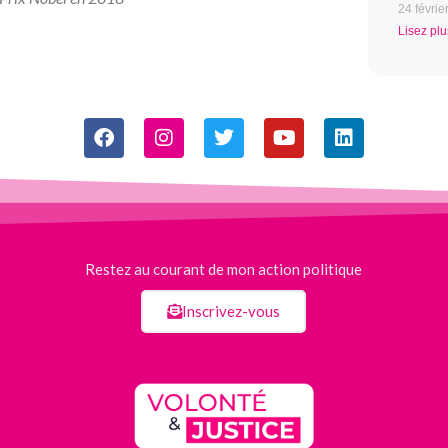
24 févrie
Lisez plu
Restez au courant de mon action politique
Inscrivez-vous