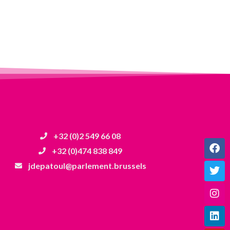
+32 (0)2 549 66 08
+32 (0)474 838 849
jdepatoul@parlement.brussels