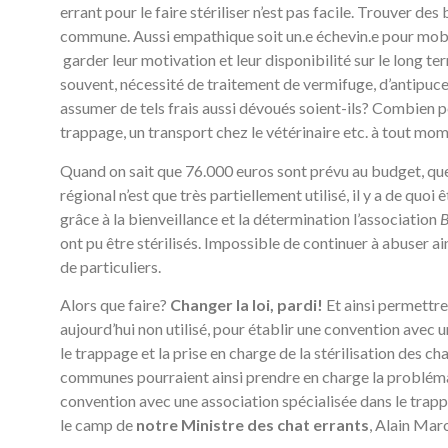
errant pour le faire stériliser n’est pas facile. Trouver de
commune. Aussi empathique soit un.e échevin.e pour mobil
garder leur motivation et leur disponibilité sur le long term
souvent, nécessité de traitement de vermifuge, d’antipuc
assumer de tels frais aussi dévoués soient-ils? Combien p
trappage, un transport chez le vétérinaire etc. à tout mom
Quand on sait que 76.000 euros sont prévu au budget, que 
régional n’est que très partiellement utilisé, il y a de quoi 
grâce à la bienveillance et la détermination l’association
B
ont pu être stérilisés. Impossible de continuer à abuser ai
de particuliers.
Alors que faire?
Changer la loi, pardi!
Et ainsi permettre 
aujourd’hui non utilisé, pour établir une convention avec 
le trappage et la prise en charge de la stérilisation des ch
communes pourraient ainsi prendre en charge la probléma
convention avec une association spécialisée dans le trapp
le camp de
notre Ministre des chat errants
, Alain Mar