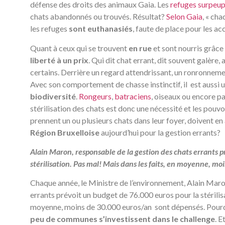
défense des droits des animaux Gaia. Les
refuges surpeup
chats abandonnés ou trouvés. Résultat?
Selon Gaia
, « ch
les refuges
sont euthanasiés
, faute de place pour les acc
Quant à ceux qui se trouvent
en rue
et sont nourris grâce
liberté à un prix
. Qui dit chat errant, dit souvent galère, 
certains. Derrière un regard attendrissant, un ronronnemen
Avec son comportement de chasse instinctif, il est aussi 
biodiversité
.
Rongeurs
,
batraciens
, oiseaux ou encore pa
stérilisation des chats est donc une nécessité et les pouv
prennent un ou plusieurs chats dans leur foyer, doivent en
Région Bruxelloise
aujourd’hui pour la gestion errants?
Alain Maron, responsable de la gestion des chats errants 
stérilisation. Pas mal! Mais dans les faits, en moyenne, 
Chaque année, le Ministre de l’environnement, Alain Maro
errants prévoit un budget de 76.000 euros pour la stérilisa
moyenne, moins de 30.000 euros/an sont dépensés. Pourq
peu de communes s’investissent dans le challenge
. E