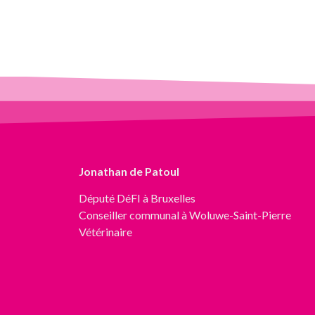
Jonathan de Patoul
Député
DéFI
à Bruxelles
Conseiller communal à Woluwe-Saint-Pierre
Vétérinaire