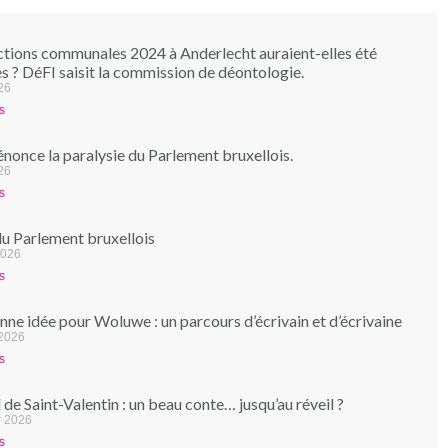
ctions communales 2024 à Anderlecht auraient-elles été
s ? DéFI saisit la commission de déontologie.
026
s
nonce la paralysie du Parlement bruxellois.
26
s
du Parlement bruxellois
2026
s
ne idée pour Woluwe : un parcours d’écrivain et d’écrivaine
 2026
s
de Saint-Valentin : un beau conte… jusqu’au réveil ?
r 2026
s