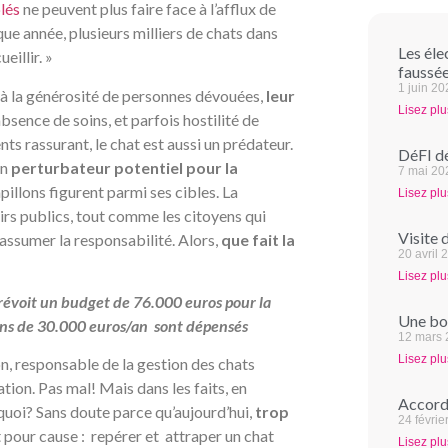
lés
ne peuvent plus faire face à l’afflux de
aque année, plusieurs milliers de chats dans
Les éle
ueillir. »
faussée
1 juin 2
 à la générosité de personnes dévouées,
leur
Lisez plu
absence de soins, et parfois hostilité de
ts rassurant, le chat est aussi un prédateur.
DéFI dé
un
perturbateur potentiel pour la
7 mai 20
pillons figurent parmi ses cibles. La
Lisez plu
oirs publics, tout comme les citoyens qui
Visite 
 assumer la responsabilité. Alors,
que fait la
20 avril 
Lisez plu
prévoit un budget de 76.000 euros pour la
Une bon
moins de 30.000 euros/an sont dépensés
12 mars
Lisez plu
n, responsable de la gestion des chats
tion. Pas mal! Mais dans les faits, en
Accord 
uoi? Sans doute parce qu’aujourd’hui,
trop
24 févrie
t pour cause : repérer et attraper un chat
Lisez plu