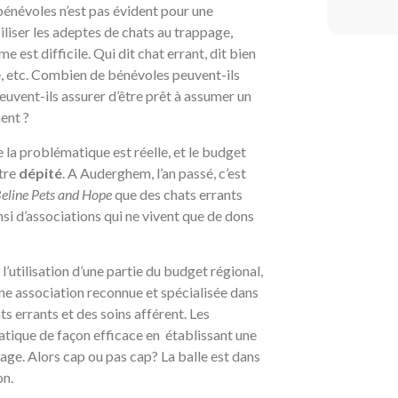
s bénévoles n’est pas évident pour une
iser les adeptes de chats au trappage,
e est difficile. Qui dit chat errant, dit bien
e, etc. Combien de bénévoles peuvent-ils
euvent-ils assurer d’être prêt à assumer un
ent ?
la problématique est réelle, et le budget
être
dépité
. A Auderghem, l’an passé, c’est
eline Pets and Hope
que des chats errants
nsi d’associations qui ne vivent que de dons
l’utilisation d’une partie du budget régional,
une association reconnue et spécialisée dans
ats errants et des soins afférent. Les
tique de façon efficace en établissant une
age. Alors cap ou pas cap? La balle est dans
on.