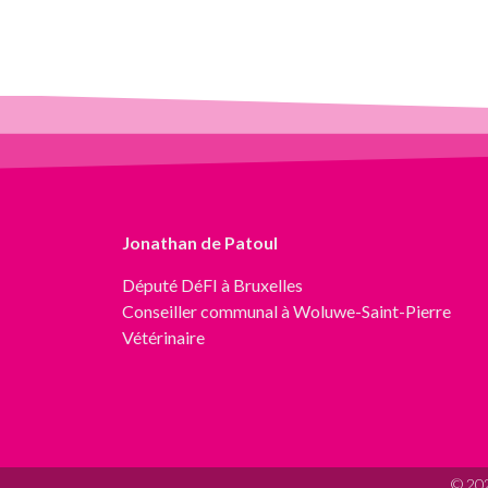
Jonathan de Patoul
Député
DéFI
à Bruxelles
Conseiller communal à Woluwe-Saint-Pierre
Vétérinaire
© 202