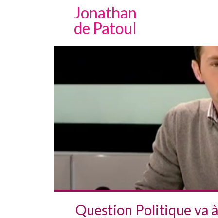
Jonathan
de Patoul
Question Politique va 