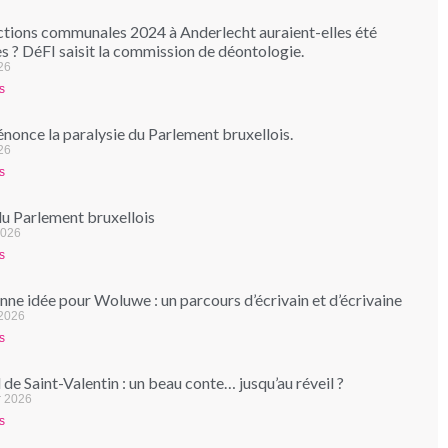
ctions communales 2024 à Anderlecht auraient-elles été
s ? DéFI saisit la commission de déontologie.
026
s
nonce la paralysie du Parlement bruxellois.
26
s
du Parlement bruxellois
2026
s
ne idée pour Woluwe : un parcours d’écrivain et d’écrivaine
 2026
s
de Saint-Valentin : un beau conte… jusqu’au réveil ?
r 2026
s