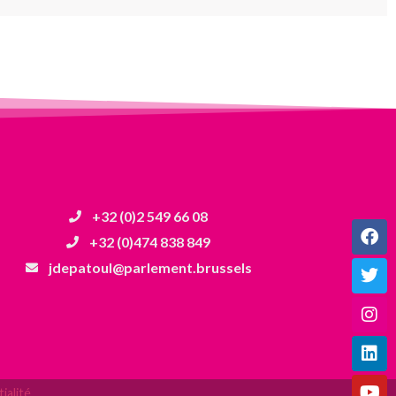
+32 (0)2 549 66 08
+32 (0)474 838 849
jdepatoul@parlement.brussels
ialité