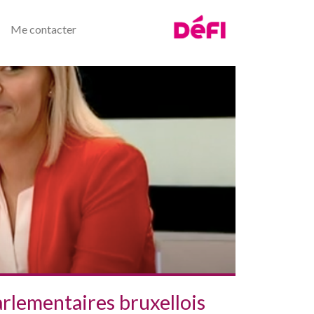
Me contacter
rlementaires bruxellois