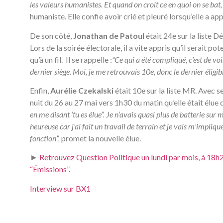
les valeurs humanistes. Et quand on croit ce en quoi on se bat
humaniste. Elle confie avoir crié et pleuré lorsqu’elle a appr
De son côté,
Jonathan de Patoul
était 24e sur la liste 
Lors de la soirée électorale, il a vite appris qu’il serait p
qu’à un fil. Il se rappelle :
“Ce qui a été compliqué, c’est de voi
dernier siège. Moi, je me retrouvais 10e, donc le dernier éligibl
Enfin,
Aurélie Czekalski
était 10e sur la liste MR. Avec s
nuit du 26 au 27 mai vers 1h30 du matin qu’elle était élue
en me disant ‘tu es élue”. Je n’avais quasi plus de batterie su
heureuse car j’ai fait un travail de terrain et je vais m’impli
fonction”,
promet la nouvelle élue.
►
Retrouvez Question Politique un lundi par mois, à 18h2
“Émissions”.
Interview sur BX1