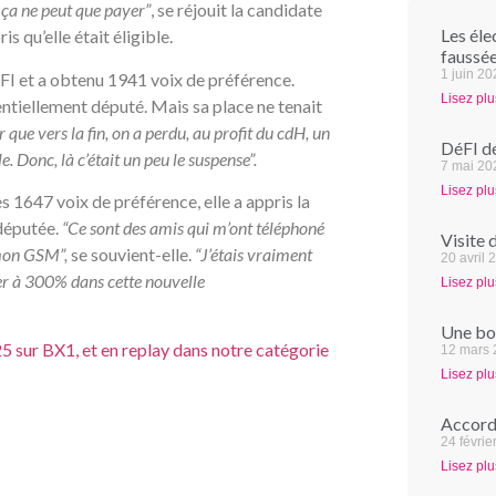
, ça ne peut que payer”
, se réjouit la candidate
Les éle
is qu’elle était éligible.
faussée
1 juin 2
DéFI et a obtenu 1941 voix de préférence.
Lisez plu
otentiellement député. Mais sa place ne tenait
r que vers la fin, on a perdu, au profit du cdH, un
DéFI dé
e. Donc, là c’était un peu le suspense”.
7 mai 20
Lisez plu
es 1647 voix de préférence, elle a appris la
 députée.
“Ce sont des amis qui m’ont téléphoné
Visite 
r mon GSM”,
se souvient-elle.
“J’étais vraiment
20 avril 
quer à 300% dans cette nouvelle
Lisez plu
Une bon
5 sur BX1, et en replay dans notre catégorie
12 mars
Lisez plu
Accord 
24 févrie
Lisez plu