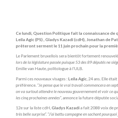
Ce lundi, Question Politique fait la connaissance de
Leila Agic (PS) , Gladys Kazadi (cdH), Jonathan de Pato
prêteront serment le 11 juin prochain pour la premiè
Le Parlement bruxellois sera bientôt fortement renouvelé
lors de la législature passée puisque 53 des 89 députés ne siég
Emilie van Haute, politologue à l’ULB.
Parmi ces nouveaux visages :
Leila Agic
, 24 ans. Elle étai
préférence.
“Je pense que le vrai travail commencera en sept
on va surtout attendre le nouveau gouvernement et voir ce qui 
les cinq prochaines années”
, annonce la future députée socia
12e sur la liste cdH,
Gladys Kazadi
a fait 2088 voix de pr
très belle surprise”. “J’ai battu campagne en sachant pourquoi j