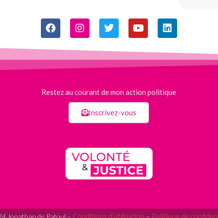
Restez au courant de mon action politique
Inscrivez-vous
4 Jonathan de Patoul –
Conditions d’utilisation
–
Politique de confident