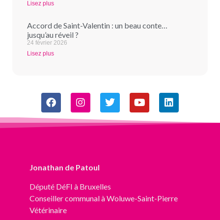
Lisez plus
Accord de Saint-Valentin : un beau conte…
jusqu’au réveil ?
24 février 2026
Lisez plus
Jonathan de Patoul
Député
DéFI
à Bruxelles
Conseiller communal à Woluwe-Saint-Pierre
Vétérinaire