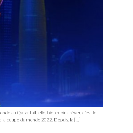
de au Qatar fait, elle, bien moins rêver, c’est le
e la coupe du monde 2022. Depuis, la […]