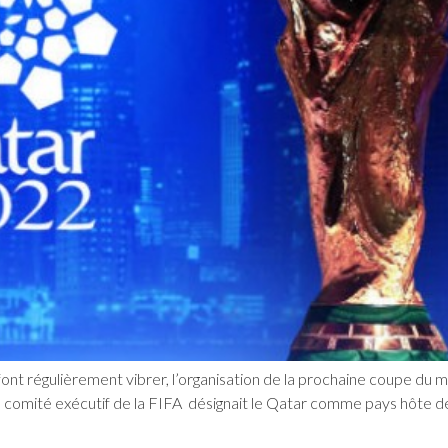
nt régulièrement vibrer, l’organisation de la prochaine coupe du mon
 comité exécutif de la FIFA désignait le Qatar comme pays hôte d