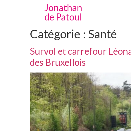
Jonathan
de Patoul
Catégorie :
Santé
Survol et carrefour Léon
des Bruxellois